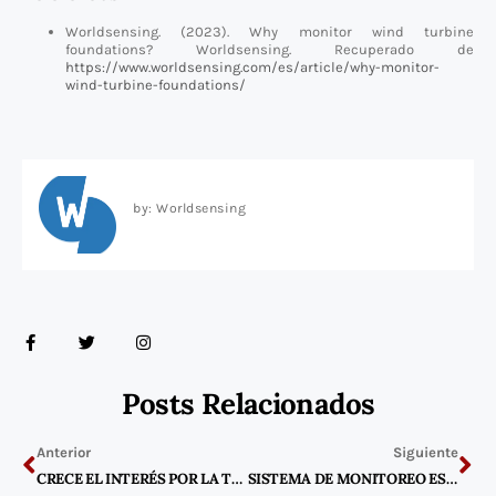
Worldsensing. (2023). Why monitor wind turbine
foundations? Worldsensing. Recuperado de
https://www.worldsensing.com/es/article/why-monitor-
wind-turbine-foundations/
by: Worldsensing
F
T
I
a
w
n
c
i
s
e
t
t
b
t
a
Posts Relacionados
o
e
g
o
r
r
Previo
Ne
k
a
-
m
Anterior
Siguiente
f
CRECE EL INTERÉS POR LA TECNOLOGÍA DE TELEVIGILANCIA IOT ENTRE LOS PRINCIPALES OPERADORES FERROVIARIOS EUROPEOS
SISTEMA DE MONITOREO ESTRUCTURAL INALÁMBRICO TERZAGHI® PARA EL CONTROL DE LA CARGA DE TENSIÓN EN ANCLAS