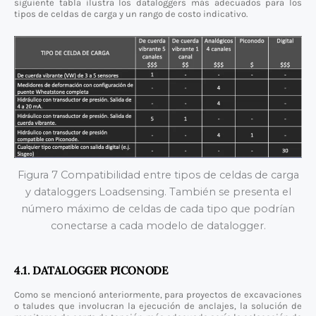
siguiente tabla ilustra los dataloggers más adecuados para los
tipos de celdas de carga y un rango de costo indicativo.
Figura 7 Compatibilidad entre tipos de celdas de carga
y dataloggers Loadsensing. También se presenta el
número máximo de celdas de cada tipo que podrían
conectarse a cada modelo de datalogger.
4.1. DATALOGGER PICONODE
Como se mencionó anteriormente, para proyectos de excavaciones
o taludes que involucran la ejecución de anclajes, la solución de