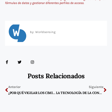
fórmulas de datos y gestionar diferentes perfiles de acceso.
by: Worldsensing
F
T
I
a
w
n
c
i
s
e
t
t
b
t
a
Posts Relacionados
o
e
g
o
r
r
Previo
Ne
k
a
-
m
Anterior
Siguiente
f
¿POR QUÉ VIGILAR LOS CIMIENTOS DE LOS AEROGENERADORES?
LA TECNOLOGÍA DE LA CONSTRUCCIÓN ESTÁ TRANSFORMANDO LA INDUSTRIA