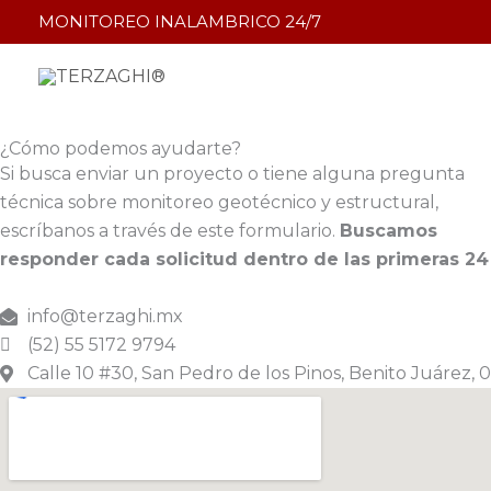
Ir
MONITOREO INALAMBRICO
24/7
al
contenido
¿Cómo podemos ayudarte?​
Si busca enviar un proyecto o tiene alguna pregunta
técnica sobre monitoreo geotécnico y estructural,
escríbanos a través de este formulario.
Buscamos
responder cada solicitud dentro de las primeras 24
info@terzaghi.mx
(52) 55 5172 9794
Calle 10 #30, San Pedro de los Pinos, Benito Juárez