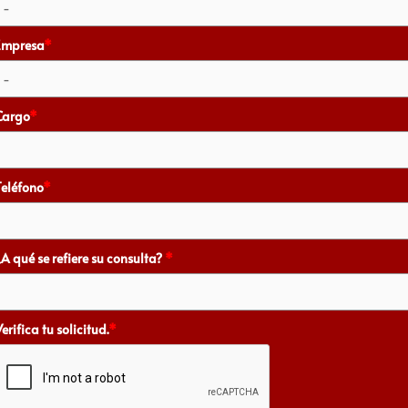
Empresa
*
Cargo
*
Teléfono
*
¿A qué se refiere su consulta?
*
erifica tu solicitud.
*