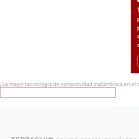
¡ La mejor tecnología de conectividad inalámbrica en el 
ESCRÍBENOS AHORA! (52) 55 5172 9794