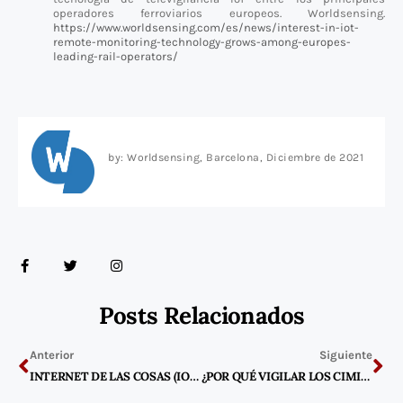
operadores ferroviarios europeos. Worldsensing.
https://www.worldsensing.com/es/news/interest-in-iot-
remote-monitoring-technology-grows-among-europes-
leading-rail-operators/
by: Worldsensing, Barcelona, Diciembre de 2021
F
T
I
a
w
n
c
i
s
e
t
t
b
t
a
Posts Relacionados
o
e
g
o
r
r
Previo
Ne
k
a
-
m
Anterior
Siguiente
f
INTERNET DE LAS COSAS (IOT) Y APRENDIZAJE PROFUNDO EN LA CONSTRUCCIÓN
¿POR QUÉ VIGILAR LOS CIMIENTOS DE LOS AEROGENERADORES?