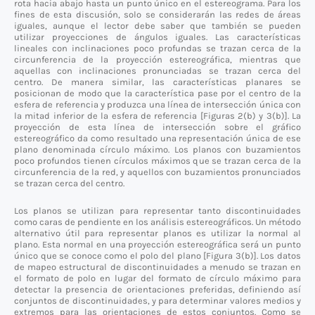
rota hacia abajo hasta un punto único en el estereograma. Para los
fines de esta discusión, solo se considerarán las redes de áreas
iguales, aunque el lector debe saber que también se pueden
utilizar proyecciones de ángulos iguales. Las características
lineales con inclinaciones poco profundas se trazan cerca de la
circunferencia de la proyección estereográfica, mientras que
aquellas con inclinaciones pronunciadas se trazan cerca del
centro. De manera similar, las características planares se
posicionan de modo que la característica pase por el centro de la
esfera de referencia y produzca una línea de intersección única con
la mitad inferior de la esfera de referencia [Figuras 2(b) y 3(b)]. La
proyección de esta línea de intersección sobre el gráfico
estereográfico da como resultado una representación única de ese
plano denominada círculo máximo. Los planos con buzamientos
poco profundos tienen círculos máximos que se trazan cerca de la
circunferencia de la red, y aquellos con buzamientos pronunciados
se trazan cerca del centro.
Los planos se utilizan para representar tanto discontinuidades
como caras de pendiente en los análisis estereográficos. Un método
alternativo útil para representar planos es utilizar la normal al
plano. Esta normal en una proyección estereográfica será un punto
único que se conoce como el polo del plano [Figura 3(b)]. Los datos
de mapeo estructural de discontinuidades a menudo se trazan en
el formato de polo en lugar del formato de círculo máximo para
detectar la presencia de orientaciones preferidas, definiendo así
conjuntos de discontinuidades, y para determinar valores medios y
extremos para las orientaciones de estos conjuntos. Como se