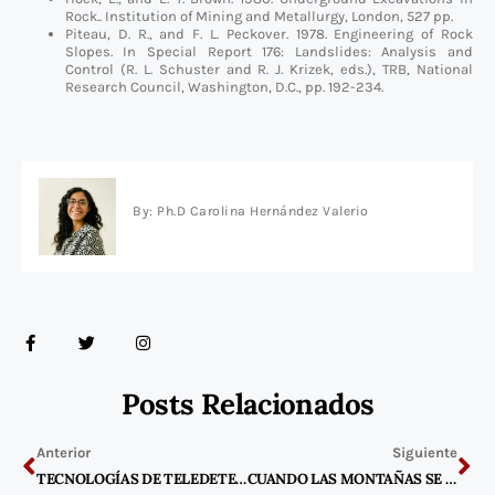
Rock.. Institution of Mining and Metallurgy, London, 527 pp.
Piteau, D. R., and F. L. Peckover. 1978. Engineering of Rock
Slopes. In Special Report 176: Landslides: Analysis and
Control (R. L. Schuster and R. J. Krizek, eds.), TRB, National
Research Council, Washington, D.C., pp. 192-234.
By: Ph.D Carolina Hernández Valerio
F
T
I
a
w
n
c
i
s
e
t
t
b
t
a
Posts Relacionados
o
e
g
o
r
r
Previo
Ne
k
a
-
m
Anterior
Siguiente
f
TECNOLOGÍAS DE TELEDETECCIÓN PARA EL ESTUDIO DE DESLIZAMIENTOS DE TIERRA
CUANDO LAS MONTAÑAS SE MUEVEN: CÓMO RESPONDER AL EMPEORAMIENTO DE LOS DESLIZAMIENTOS DE TIERRAS CON IOT