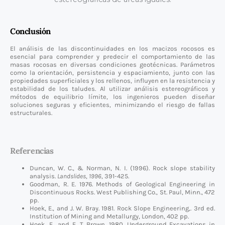
Conclusión
El análisis de las discontinuidades en los macizos rocosos es
esencial para comprender y predecir el comportamiento de las
masas rocosas en diversas condiciones geotécnicas. Parámetros
como la orientación, persistencia y espaciamiento, junto con las
propiedades superficiales y los rellenos, influyen en la resistencia y
estabilidad de los taludes. Al utilizar análisis estereográficos y
métodos de equilibrio límite, los ingenieros pueden diseñar
soluciones seguras y eficientes, minimizando el riesgo de fallas
estructurales.
Referencias
Duncan, W. C., & Norman, N. I. (1996). Rock slope stability
analysis.
Landslides
,
1996
, 391-425.
Goodman, R. E. 1976. Methods of Geological Engineering in
Discontinuous Rocks. West Publishing Co., St. Paul, Minn., 472
pp.
Hoek, E., and J. W. Bray. 1981. Rock Slope Engineering,. 3rd ed.
Institution of Mining and Metallurgy, London, 402 pp.
Hoek, E., and E. T. Brown. 1980. Underground Excavations in