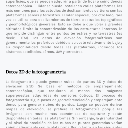
superficies, que se pueden adquirir a partir de lidar o coincidencia
estereoscópica. El lidar se puede instalar en varias plataformas; las
más comunes para los estudios de deslizamientos de tierra son las
plataformas aéreas y terrestres. El lidar espacial, por otro lado, rara
vez se utiliza para deslizamientos de tierra o estudios topográficos
y geomorfológicos generales. Esto se debe a que volar a grandes
altitudes limita la caracterización de las estructuras internas, lo
que impide distinguir entre puntos terrestres y no terrestres (es
decir, DTM). Los datos de elevación fotogramétricos son
generalmente los preferidos debido a su costo relativamente bajo y
su disponibilidad desde todas las plataformas, incluidos los
sistemas satelitales, aéreos, UAV y terrestres.
Datos 3D de la fotogrametría
La fotogrametría puede generar nubes de puntos 3D y datos de
elevación 2.5D. Se basa en métodos de emparejamiento
estereoscópico, que requieren al menos dos imágenes
superpuestas adquiridas de sensores ópticos. El proceso de
fotogrametría sigue pasos de georreferenciación y emparejamiento
denso para generar nubes de puntos. Luego se pueden derivar
mapas de elevación, se prefiere la fotogrametría porque las
imágenes son mucho más económicas de capturar y están
disponibles en todas las plataformas. Sin embargo, la granularidad
y el nivel de precisión de las nubes de puntos generadas varían
significativamente con la plataforma. Por lo tanto, en las siguientes