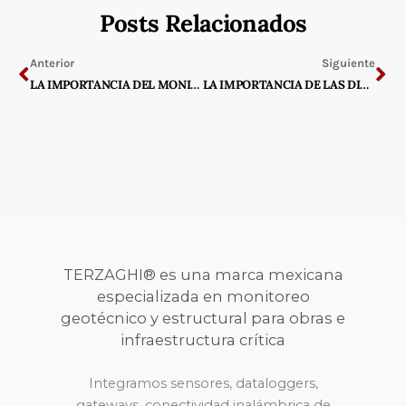
b
t
a
Posts Relacionados
o
e
g
o
r
r
Previo
Ne
k
a
-
m
Anterior
Siguiente
f
LA IMPORTANCIA DEL MONITOREO EN TIEMPO REAL PARA LA PREVENCIÓN DE DESLIZAMIENTOS DE TIERRA
LA IMPORTANCIA DE LAS DISCONTINUIDADES EN EL ESTUDIO DE MACIZOS ROCOSOS Y TALUDES
TERZAGHI® es una marca mexicana
especializada en monitoreo
geotécnico y estructural para obras e
infraestructura crítica
Integramos sensores, dataloggers,
gateways, conectividad inalámbrica de