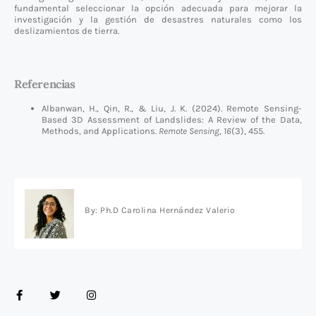
fundamental seleccionar la opción adecuada para mejorar la
investigación y la gestión de desastres naturales como los
deslizamientos de tierra.
Referencias
Albanwan, H., Qin, R., & Liu, J. K. (2024). Remote Sensing-
Based 3D Assessment of Landslides: A Review of the Data,
Methods, and Applications.
Remote Sensing
,
16
(3), 455.
By: Ph.D Carolina Hernández Valerio
F
T
I
a
w
n
c
i
s
e
t
t