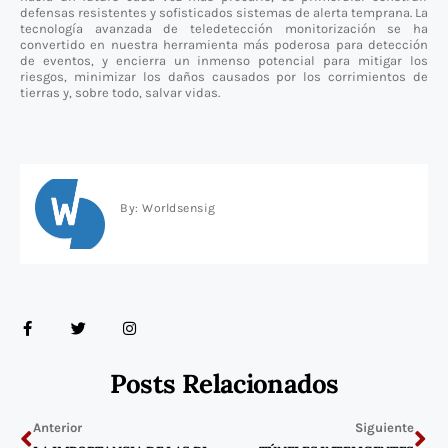
defensas resistentes y sofisticados sistemas de alerta temprana. La
tecnología avanzada de teledetección monitorización se ha
convertido en nuestra herramienta más poderosa para detección
de eventos, y encierra un inmenso potencial para mitigar los
riesgos, minimizar los daños causados por los corrimientos de
tierras y, sobre todo, salvar vidas.
By: Worldsensig
F
T
I
a
w
n
c
i
s
e
t
t
b
t
a
Posts Relacionados
o
e
g
o
r
r
Previo
Ne
k
a
-
m
Anterior
Siguiente
f