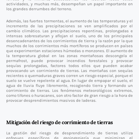
actividades, y muchas más, desempeñan un papel importante en
los grandes derrumbes del terreno.
Además, las fuertes tormentas, el aumento de las temperaturas y el
incremento de las precipitaciones se ven amplificados por el
cambio climático. Las precipitaciones repentinas, prolongadas e
intensas sobresaturan y aflojan el suelo, uno de los principales
desencadenantes de los corrimientos de tierra y la razón por la que
muchos de los corrimientos más mortíferos se producen en países
que experimentan estaciones húmedas o monzones. El aumento de
la temperatura global en las zonas montañosas descongela el
permafrost, puede provocar incendios forestales y provocar
sequías prolongadas, factores todos ellos que pueden acabar
provocando un corrimiento de tierras. Las montañas con sequías
recientes o quemaduras graves corren un riesgo especial, porque el
suelo se vuelve repelente al agua. En lugar de empapar el suelo, el
agua de lluvia fluye libremente, recogiendo tierra y formando un
corrimiento de tierras. Los fenómenos meteorológicos extremos,
como tifones o huracanes, son otro factor de gran riesgo a la hora de
provocar desprendimientos masivos de laderas.
Mitigación del riesgo de corrimiento de tierras
La gestión del riesgo de desprendimiento de tierras utiliza
enfoques específicos de geoingeniería que minimizan el