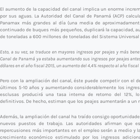
El aumento de la capacidad del canal implica un enorme incre
por sus aguas. La Autoridad del Canal de Panamá (ACP) calcu
Panamax más grandes al día (una media de aproximadamente 4
continuado de buques más pequeños, duplicará la capacidad, au
de toneladas a 600 millones de toneladas del Sistema Universal
Esto, a su vez, se traduce en mayores ingresos por peajes y más ben
Canal de Panamá ya estaba aumentando sus ingresos por peajes antes d
dólares en el año fiscal 2015, un aumento del 4,4% respecto al año fiscal 
Pero con la ampliación del canal, éste puede competir con el d
últimos 5-10 años y aumentando considerablemente los ingresos
esclusas producirá una tasa interna de retorno del 12%, l
definitivos. De hecho, estiman que los peajes aumentarán a un 
Además, la ampliación del canal ha traído consigo oportunidad
nuevos puestos de trabajo. Las autoridades afirman que est
repercusiones más importantes en el empleo serán a medio y lar
crecimiento económico estimulado por los ingresos adiciona