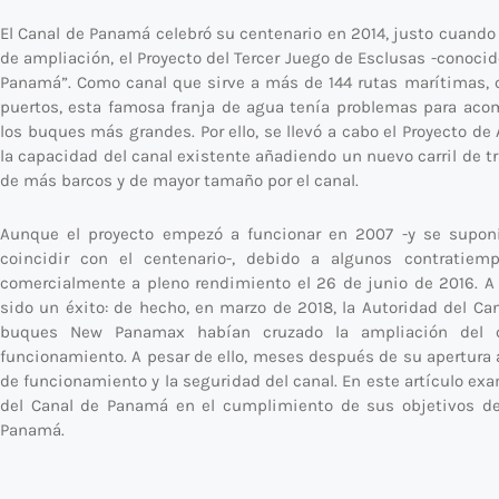
El Canal de Panamá celebró su centenario en 2014, justo cuand
de ampliación, el Proyecto del Tercer Juego de Esclusas -conoci
Panamá”. Como canal que sirve a más de 144 rutas marítimas, c
puertos, esta famosa franja de agua tenía problemas para acom
los buques más grandes. Por ello, se llevó a cabo el Proyecto d
la capacidad del canal existente añadiendo un nuevo carril de trá
de más barcos y de mayor tamaño por el canal.
Aunque el proyecto empezó a funcionar en 2007 -y se suponí
coincidir con el centenario-, debido a algunos contratiem
comercialmente a pleno rendimiento el 26 de junio de 2016. A 
sido un éxito: de hecho, en marzo de 2018, la Autoridad del C
buques New Panamax habían cruzado la ampliación del 
funcionamiento. A pesar de ello, meses después de su apertur
de funcionamiento y la seguridad del canal. En este artículo ex
del Canal de Panamá en el cumplimiento de sus objetivos de
Panamá.