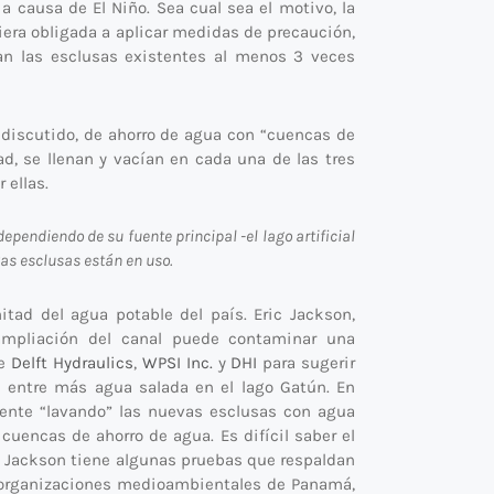
a causa de El Niño. Sea cual sea el motivo, la
iera obligada a aplicar medidas de precaución,
an las esclusas existentes al menos 3 veces
 discutido, de ahorro de agua con “cuencas de
d, se llenan y vacían en cada una de las tres
 ellas.
ependiendo de su fuente principal -el lago artificial
as esclusas están en uso.
tad del agua potable del país. Eric Jackson,
ampliación del canal puede contaminar una
de
Delft Hydraulics
,
WPSI Inc.
y
DHI
para sugerir
 entre más agua salada en el lago Gatún. En
ente “lavando” las nuevas esclusas con agua
 cuencas de ahorro de agua. Es difícil saber el
e Jackson tiene algunas pruebas que respaldan
es organizaciones medioambientales de Panamá,